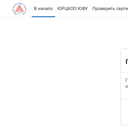
Перейти к основному содержанию
В начало
ЮРЦКОО ЮФУ
Проверить серт
Г
п