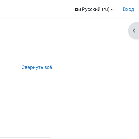
Русский ‎(ru)‎
Вход
От
Свернуть всё