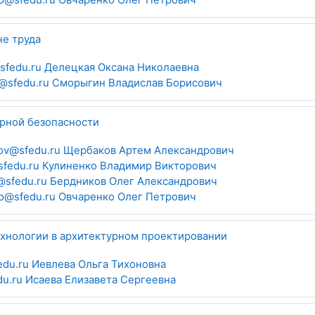
не труда
@sfedu.ru Делецкая Оксана Николаевна
@sfedu.ru Сморыгин Владислав Борисович
рной безопасности
ov@sfedu.ru Щербаков Артем Александрович
sfedu.ru Кулиненко Владимир Викторович
@sfedu.ru Бердников Олег Александрович
o@sfedu.ru Овчаренко Олег Петрович
нологии в архитектурном проектировании
fedu.ru Иевлева Ольга Тихоновна
du.ru Исаева Елизавета Сергеевна