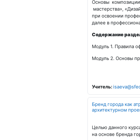
Основы композиции
мастерства»,
«Диза
при освоении профе
далее в профессион
Содержание раздел
Модуль 1.
Правила о
Модуль 2.
Основы пр
Учитель:
isaeva@sfe
Бренд города как а
архитектурном проект
Целью данного курс
на основе бренда го