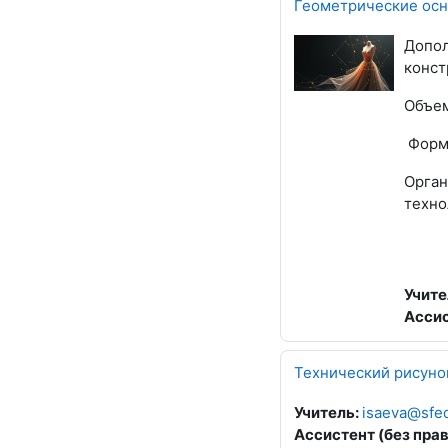
Геометрические осн
Допол
конст
Объем
Форм
Орган
техно
Учите
Ассис
Технический рисуно
Учитель:
isaeva@sfe
Ассистент (без пра