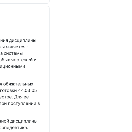
ения дисциплины
ы является -
та системы
любых чертежей и
адиционными
я обязательных
отовки 44.03.05
естре. Для ее
при поступлении в
анной дисциплины,
ропедевтика.