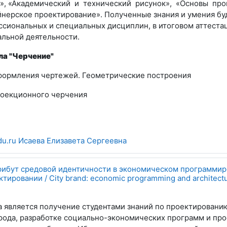
»,
«Академический и технический рисунок», «Основы про
йнерское проектирование». Полученные знания и умения бу
ссиональных и специальных дисциплин, в итоговом аттеста
альной деятельности.
а "Черчение"
формления чертежей. Геометрические построения
оекционного черчения
du.ru Исаева Елизавета Сергеевна
трибут средовой идентичности в экономическом программир
ировании / City brand: economic programming and architectu
а является получение студентами знаний по проектировани
рода, разработке социально-экономических программ и про