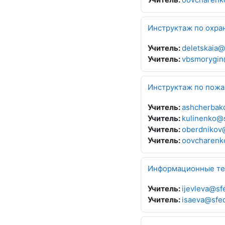
Инструктаж по охра
Учитель:
deletskaia
Учитель:
vbsmorygin
Инструктаж по пожа
Учитель:
ashcherbak
Учитель:
kulinenko@
Учитель:
oberdnikov
Учитель:
oovcharenk
Информационные тех
Учитель:
ijevleva@s
Учитель:
isaeva@sfe