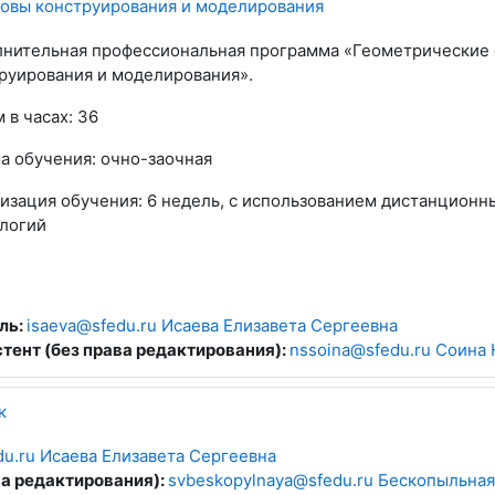
овы конструирования и моделирования
нительная профессиональная программа «
Геометрические
руирования и моделирования
».
 в часах: 36
а обучения:
очно-заочная
изация обучения:
6 недель, с использованием дистанционн
логий
ль:
isaeva@sfedu.ru Исаева Елизавета Сергеевна
тент (без права редактирования):
nssoina@sfedu.ru Соина
к
du.ru Исаева Елизавета Сергеевна
ва редактирования):
svbeskopylnaya@sfedu.ru Бескопыльная