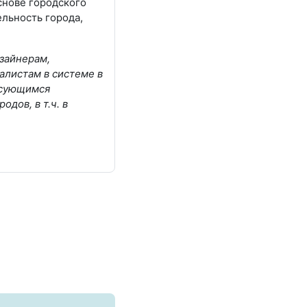
снове городского
льность города,
изайнерам,
алистам в системе в
есующимся
дов, в т.ч. в