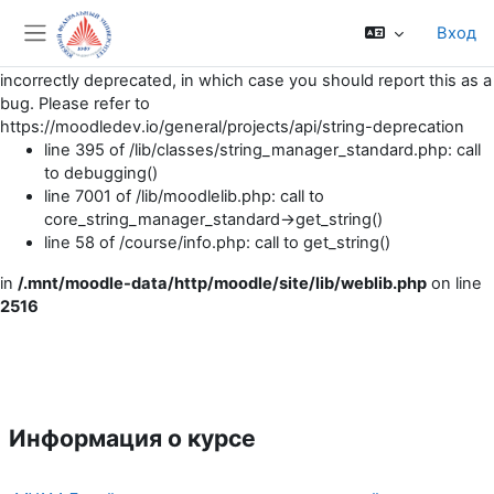
Вход
Notice
: String [summaryof,core] is deprecated. Either you
Боковая панель
should no longer be using that string, or the string has been
incorrectly deprecated, in which case you should report this as a
bug. Please refer to
https://moodledev.io/general/projects/api/string-deprecation
line 395 of /lib/classes/string_manager_standard.php: call
to debugging()
line 7001 of /lib/moodlelib.php: call to
core_string_manager_standard->get_string()
line 58 of /course/info.php: call to get_string()
in
/.mnt/moodle-data/http/moodle/site/lib/weblib.php
on line
2516
Перейти к основному содержанию
Информация о курсе