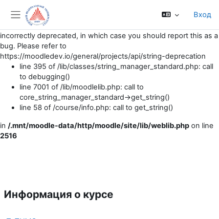
Вход
Notice
: String [summaryof,core] is deprecated. Either you
Боковая панель
should no longer be using that string, or the string has been
incorrectly deprecated, in which case you should report this as a
bug. Please refer to
https://moodledev.io/general/projects/api/string-deprecation
line 395 of /lib/classes/string_manager_standard.php: call
to debugging()
line 7001 of /lib/moodlelib.php: call to
core_string_manager_standard->get_string()
line 58 of /course/info.php: call to get_string()
in
/.mnt/moodle-data/http/moodle/site/lib/weblib.php
on line
2516
Перейти к основному содержанию
Информация о курсе